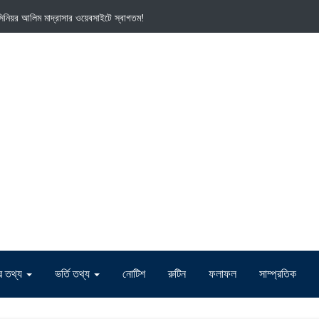
া সিনিয়র আলিম মাদ্রাসার ওয়েবসাইটে স্বাগতম!
দের তথ্য
ভর্তি তথ্য
নোটিশ
রুটিন
ফলাফল
সাম্প্রতিক