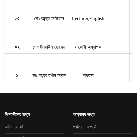
০৩
মোঃ আব্দু্ল আউয়াল
Lecturer,English
০২
মোঃ ইসমাইল হোসেন
সহকারী অধ্যাপক
১
মোঃ আব্দুর রশীদ আকন্দ
অধ্যক্ষ
শিক্ষার্থীদের তথ্য
অন্যান্য তথ্য
আলিম ১ম বর্ষ
প্রতিষ্ঠান সম্পর্কে