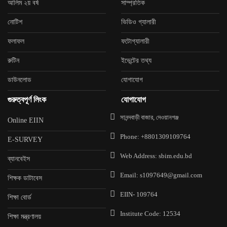
আলিম ২য় বর্ষ
সাম্প্রতিক
নোটিশ
ভিডিও গ্যালারী
ফলাফল
ফটোগ্যালারী
রুটিন
ইভেন্টের তথ্য
ডাউনলোড
যোগাযোগ
গুরুত্বপূর্ণ লিংক
যোগাযোগ
সানন্দবাড়ী বাজার, দেওয়ানগঞ্জ
Online EIIN
Phone: +8801309109764
E-SURVEY
Web Address: sbim.edu.bd
ব্যানবেইস
Email: s1097649@gmail.com
শিক্ষক ডাটাবেস
EIIN- 109764
শিক্ষা বোর্ড
Institute Code: 12534
শিক্ষা মন্ত্রণালয়