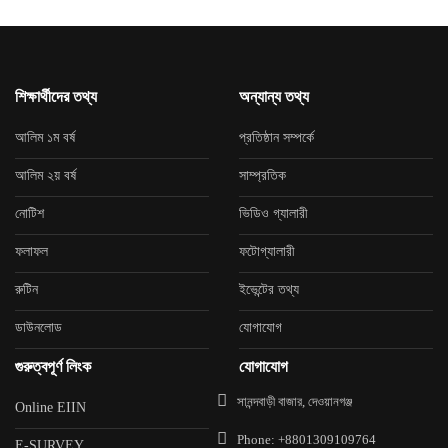
শিক্ষার্থীদের তথ্য
অন্যান্য তথ্য
আলিম ১ম বর্ষ
প্রতিষ্ঠান সম্পর্কে
আলিম ২য় বর্ষ
সাম্প্রতিক
নোটিশ
ভিডিও গ্যালারী
ফলাফল
ফটোগ্যালারী
রুটিন
ইভেন্টের তথ্য
ডাউনলোড
যোগাযোগ
গুরুত্বপূর্ণ লিংক
যোগাযোগ
সানন্দবাড়ী বাজার, দেওয়ানগঞ্জ
Online EIIN
Phone: +8801309109764
E-SURVEY