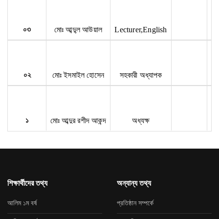
০৩
মোঃ আব্দু্ল আউয়াল
Lecturer,English
০২
মোঃ ইসমাইল হোসেন
সহকারী অধ্যাপক
১
মোঃ আব্দুর রশীদ আকন্দ
অধ্যক্ষ
শিক্ষার্থীদের তথ্য
অন্যান্য তথ্য
আলিম ১ম বর্ষ
প্রতিষ্ঠান সম্পর্কে