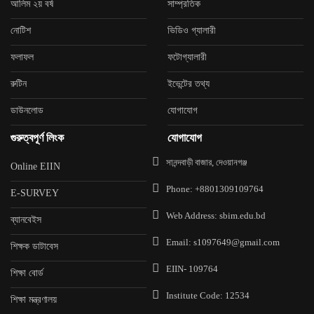
আলিম ২য় বর্ষ
সাম্প্রতিক
নোটিশ
ভিডিও গ্যালারী
ফলাফল
ফটোগ্যালারী
রুটিন
ইভেন্টের তথ্য
ডাউনলোড
যোগাযোগ
গুরুত্বপূর্ণ লিংক
যোগাযোগ
সানন্দবাড়ী বাজার, দেওয়ানগঞ্জ
Online EIIN
Phone: +8801309109764
E-SURVEY
Web Address: sbim.edu.bd
ব্যানবেইস
Email: s1097649@gmail.com
শিক্ষক ডাটাবেস
EIIN- 109764
শিক্ষা বোর্ড
Institute Code: 12534
শিক্ষা মন্ত্রণালয়