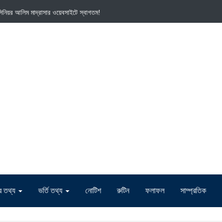
া সিনিয়র আলিম মাদ্রাসার ওয়েবসাইটে স্বাগতম!
দের তথ্য
ভর্তি তথ্য
নোটিশ
রুটিন
ফলাফল
সাম্প্রতিক